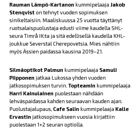
Rauman Lämpö-Kartanon
kummipelaaja
Jakob
Stenqvist
on tehnyt vuoden sopimuksen
sinikeltaisiin. Maaliskuussa 25 vuotta täyttänyt
ruotsalaispuolustaja edusti viime kaudella SHL-
seura Timrå IK:ta ja sitä edellisellä kaudella KHL-
joukkue Severstal Cherepovetsia. Mies nähtiin
myös Ässien paidassa kausina 2019–21.
Silmäoptikot Palmun
kummipelaaja
Samuli
Piipponen
jatkaa Lukossa yhden vuoden
jatkosopimuksen turvin.
Topteamin
kummipelaaja
Harri Kainulainen
puolestaan nähdään
lehväspaidassa kahden seuraavan kauden ajan.
Puolustajalupaus,
Cafe Salin
kummipelaaja
Kalle
Ervastin
jatkosopimukseen vuosia kirjattiin
puolestaan 1+2 seuran optiolla.