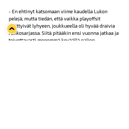
- En ehtinyt katsomaan viime kaudella Lukon
pelejä, mutta tiedän, että vaikka playoffsit
päättyivät lyhyeen, joukkueella oli hyvää draivia
runkosarjassa. Siitä pitääkin ensi vuonna jatkaa ja
toivottavasti menemmä keväällä paljon
pidemmälle. Vanha joukkuekaverini ja hyvä
ystäväni
Robin Press
on kertonut minulle paljon
hyvää Lukosta ja hänhän voitti täällä
mestaruuden. Haluankin saavuttaa Raumalla
saman kuin hän.
Stenqvist nimeää vahvuuksikseen ylivoima- ja
avauspelaamisen. Pukukoppiin hän puolestaan
lupaa tuoda huumoria tullessaan. Mies saapuu
Raumalle kesäksi näillä näkymin yksin, mutta
tyttöystävä ja Stella-koira seuraavat syksyllä
perässä.