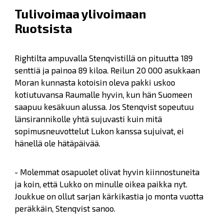
Tulivoimaa ylivoimaan
Ruotsista
Rightilta ampuvalla Stenqvistillä on pituutta 189
senttiä ja painoa 89 kiloa. Reilun 20 000 asukkaan
Moran kunnasta kotoisin oleva pakki uskoo
kotiutuvansa Raumalle hyvin, kun hän Suomeen
saapuu kesäkuun alussa. Jos Stenqvist sopeutuu
länsirannikolle yhtä sujuvasti kuin mitä
sopimusneuvottelut Lukon kanssa sujuivat, ei
hänellä ole hätäpäivää.
- Molemmat osapuolet olivat hyvin kiinnostuneita
ja koin, että Lukko on minulle oikea paikka nyt.
Joukkue on ollut sarjan kärkikastia jo monta vuotta
peräkkäin, Stenqvist sanoo.