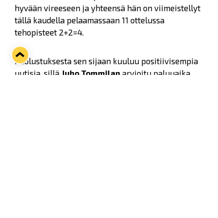
hyvään vireeseen ja yhteensä hän on viimeistellyt
tällä kaudella pelaamassaan 11 ottelussa
tehopisteet 2+2=4.
Puolustuksesta sen sijaan kuuluu positiivisempia
uutisia, sillä
Juho Tommilan
arvioitu paluuaika
asettuu jo kolmen viikon päähän.
Twitter
Facebook
LinkedIn
WhatsApp
Seuraava kotiottelu
ti 01.09.2026 klo 18:30
VS
Lukko — Ilves