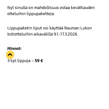
Nyt sinulla on mahdollisuus ostaa kevätkauden
otteluihin lippupaketteja.
Lippupaketin liput voi käyttää Rauman Lukon
kotiotteluihin aikavälillä 9.1.-17.3.2026.
Hinnat:
3 kpl lippuja –
59 €
5 kpl lippuja –
95 €
10 kpl lippuja –
179 €
Lippupaketteja voit ostaa Rauman Lukon