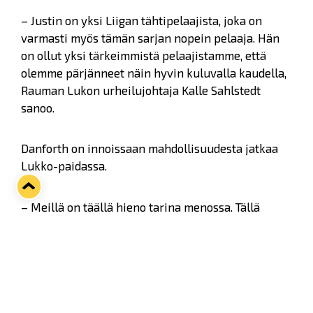
– Justin on yksi Liigan tähtipelaajista, joka on
varmasti myös tämän sarjan nopein pelaaja. Hän
on ollut yksi tärkeimmistä pelaajistamme, että
olemme pärjänneet näin hyvin kuluvalla kaudella,
Rauman Lukon urheilujohtaja Kalle Sahlstedt
sanoo.
Danforth on innoissaan mahdollisuudesta jatkaa
Lukko-paidassa.
– Meillä on täällä hieno tarina menossa. Tällä
kaudella kasassa on hyvä joukkue, ja myös ensi
kausi näyttää vahvalta. Tykkään pelata täällä, joten
olen todella innoissani mahdollisuudesta jatkaa
Raumalla.