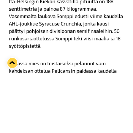
Itä-Helsingin Kiekon kasvatilla pituutta on 188
senttimetriä ja painoa 87 kilogrammaa.
Vasemmalta laukova Somppi edusti viime kaudella
AHL-joukkue Syracuse Crunchia, jonka kausi
päättyi pohjoisen divisioonan semifinaaleihin. 50
runkosarjaottelussa Somppi teki viisi maalia ja 18
syöttöpistettä.
Liigassa mies on toistaiseksi pelannut vain
kahdeksan ottelua Pelicansin paidassa kaudella
2020–21. Tuolloin Somppi edusti
lahtelaisjoukkuetta lainasopimuksen turvin
marraskuusta tammikuun alkuun. Syyskuussa
alkava kausi tulee olemaan miehen ensimmäinen
täysi kausi kotimaan pääsarjassa.
- Lukko on aina kasannut hyvän joukkueen ja
innolla odotankin kauden alkua. Erittäin hyvät