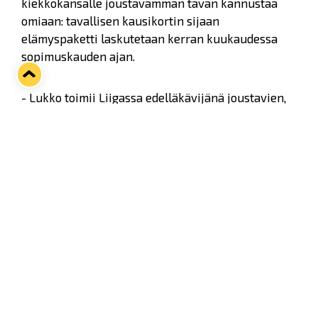
kiekkokansalle joustavamman tavan kannustaa
omiaan: tavallisen kausikortin sijaan
elämyspaketti laskutetaan kerran kuukaudessa
sopimuskauden ajan.
- Lukko toimii Liigassa edelläkävijänä joustavien,
kuukausihinnoiteltujen elämyspakettien
tarjoajana. Haluamme madaltaa kannattajien
kynnystä osallistua ottelutapahtumiin ja tarjota
erilaisiin elämäntilanteisiin sopivia vaihtoehtoja.
Näin koko Lukko-perhe yhdessä pääsee
nauttimaan urheiluelämyksistä kotiareenallamme,
tapahtuma- ja kehitysjohtaja
Sasu Eronen
sanoo.
- LED-kaukalo, digitaaliset pinnat ja
ravintolakonseptien uudistukset luovat Kivikylän
Areenasta todellisen sinikeltaisen kiekkoväen
modernin olohuoneen.