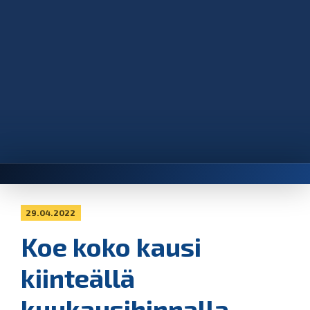
29.04.2022
Koe koko kausi
kiinteällä
kuukausihinnalla –