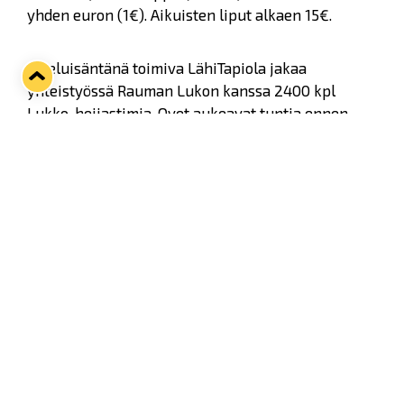
yhden euron (1€). Aikuisten liput alkaen 15€.
Otteluisäntänä toimiva LähiTapiola jakaa
yhteistyössä Rauman Lukon kanssa 2400 kpl
Lukko-heijastimia. Ovet aukeavat tuntia ennen
ottelun alkua klo 15.00 ja toiminta alkaa ylätorilla,
jossa on Lukon liigajoukkueen pelaajia jakamassa
nimikirjoituksia. Klo 15.15 lapset pääsevät
liikkumaan lasten zumban tahdissa ja klo 15.30 on
luvassa lasten bingo.
Tunnin aikana perheen pienimmät voivat koristella
omannäköisensä jouluherkun piparipajassa,
osallistua piirustuskilpailuun, jonka pääpalkintona
on 50 kpl setti kyseisestä kuvasta teetettyjä
joulukortteja. Myös aarteenetsintää voi suorittaa
sekä ylä- että alatorilla, joihin on kätketty