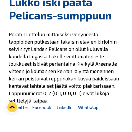
Lukko iski päätä
Pelicans-sumppuun
Peräti 11 ottelun mittaiseksi venyneestä
tappioiden putkestaan takaisin elävien kirjoihin
selvinnyt Lahden Pelicans on ollut kuluvalla
kaudella Liigassa Lukolle voittamaton este.
Joukkueet iskivät perjantaina Kivikylä Areenalle
yhteen jo kolmannen kerran ja yhtä monennen
kerran poistuivat reppunokan kuvaa paidoissaan
kantavat lahtelaiset jäältä voitto plakkarissaan.
Loppunumerot 0-2 (0-1, 0-0, 0-1) eivät liikoja
selittelyjä kaipaa.
Twitter
Facebook
LinkedIn
WhatsApp
Seuraava kotiottelu
ti 01.09.2026 klo 18:30