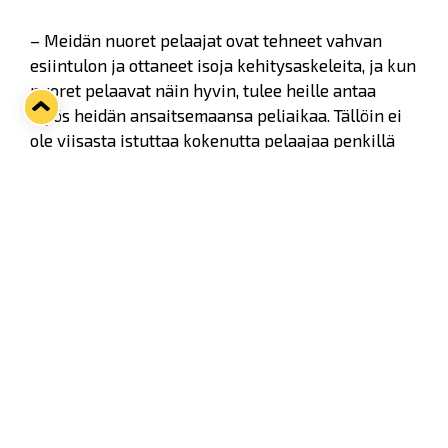
– Meidän nuoret pelaajat ovat tehneet vahvan
esiintulon ja ottaneet isoja kehitysaskeleita, ja kun
nuoret pelaavat näin hyvin, tulee heille antaa
myös heidän ansaitsemaansa peliaikaa. Tällöin ei
ole viisasta istuttaa kokenutta pelaajaa penkillä
tai katsomossa, vaan antaa hänelle mahdollisuus
toteuttaa ammattiaan jossain toisaalla, Lukon
urheilujohtaja Kalle Sahlstedt sanoo.
– Se, että Rauman Lukossa annetaan nuorille
pelaajille mahdollisuus kehittyä ja kasvaa hyviksi
liigapelaajaksi, on meidän strategiamme mukainen
linjaus. Näistä syistä näimme tämän kaikkien
kannalta parhaaksi ratkaisuksi, Sahlstedt jatkaa.
Jyri Marttinen siirtyi Rauman Lukkoon 1+1 -