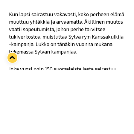
Kun lapsi sairastuu vakavasti, koko perheen elämä
muuttuu yhtäkkiä ja arvaamatta. Äkillinen muutos
vaatii sopeutumista, johon perhe tarvitsee
tukiverkostoa, muistuttaa Sylva ry:n Kanssakulkija
-kampanja. Lukko on tänäkin vuonna mukana
tukemassa Sylvan kampanjaa.
Joka vuosi noin 150 suomalaista lasta sairastuu
syöpään. Tehokkailla hoidoilla 80% heistä
parantuu, mutta samalla paitsi sairastuneen myös
hänen lähipiirinsä arki mullistuu. Huoli ja
epävarmuus varjostavat potilaan ja perheen
tulevaisuutta. Elämää joutuu suunnittelemaan
uusiksi ja tekemään muutoksia, jotka
hankaloittavat arkea.