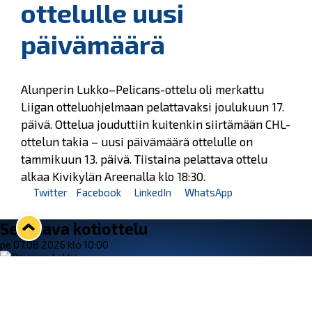
ottelulle uusi
päivämäärä
Alunperin Lukko–Pelicans-ottelu oli merkattu
Liigan otteluohjelmaan pelattavaksi joulukuun 17.
päivä. Ottelua jouduttiin kuitenkin siirtämään CHL-
ottelun takia – uusi päivämäärä ottelulle on
tammikuun 13. päivä. Tiistaina pelattava ottelu
alkaa Kivikylän Areenalla klo 18:30.
Twitter
Facebook
LinkedIn
WhatsApp
Seuraava kotiottelu
pe 07.08.2026 klo 10:00
VS
Lukko — Ässät