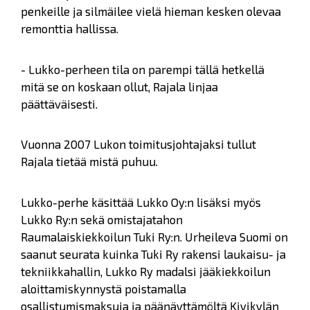
penkeille ja silmäilee vielä hieman kesken olevaa
remonttia hallissa.
- Lukko-perheen tila on parempi tällä hetkellä
mitä se on koskaan ollut, Rajala linjaa
päättäväisesti.
Vuonna 2007 Lukon toimitusjohtajaksi tullut
Rajala tietää mistä puhuu.
Lukko-perhe käsittää Lukko Oy:n lisäksi myös
Lukko Ry:n sekä omistajatahon
Raumalaiskiekkoilun Tuki Ry:n. Urheileva Suomi on
saanut seurata kuinka Tuki Ry rakensi laukaisu- ja
tekniikkahallin, Lukko Ry madalsi jääkiekkoilun
aloittamiskynnystä poistamalla
osallistumismaksuja ja päänäyttämöltä Kivikylän