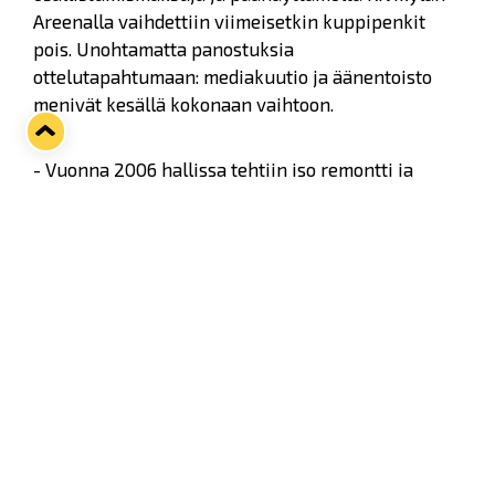
Areenalla vaihdettiin viimeisetkin kuppipenkit
pois. Unohtamatta panostuksia
ottelutapahtumaan: mediakuutio ja äänentoisto
menivät kesällä kokonaan vaihtoon.
- Vuonna 2006 hallissa tehtiin iso remontti ja
käytännössä kuoret uusittiin. Kuitenkaan areenan
puolelle ei hirveästi silloin muutoksia tehty. Sen
jälkeen olemme uusineet 2500 penkkiä,
rakentaneet ylä- ja alatorille ravintoloita, uusineet
aitiota ja nyt vaihtaneet jo toisen kerran
mediakuution. Äänentoiston parannus tehtiin noin
kymmenen vuotta sitten ja nyt uusimme sen
kokonaan. Samalla kun vanha
äänentoistojärjestelmä ja mediakuutio kahtena
osana siirtyvät ylätorille, niin missään muussa
hallissa Suomessa ei ole näitä järjestelmiä tehty