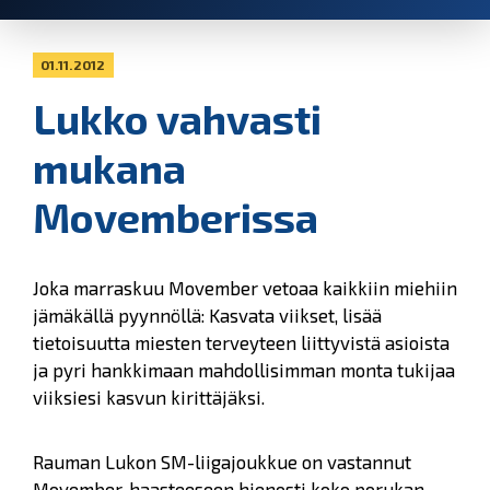
01.11.2012
Lukko vahvasti
mukana
Movemberissa
Joka marraskuu Movember vetoaa kaikkiin miehiin
jämäkällä pyynnöllä: Kasvata viikset, lisää
tietoisuutta miesten terveyteen liittyvistä asioista
ja pyri hankkimaan mahdollisimman monta tukijaa
viiksiesi kasvun kirittäjäksi.
Rauman Lukon SM-liigajoukkue on vastannut
Movember-haasteeseen hienosti koko porukan