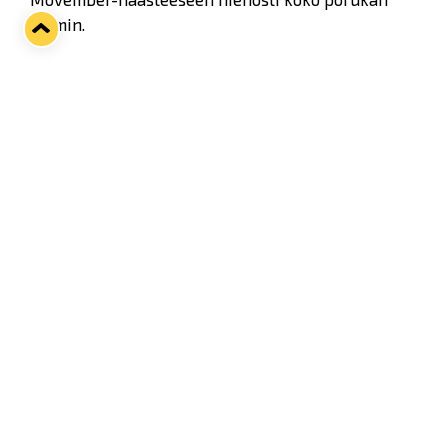
voimin.
Käy katsomassa Lukon pelaajien karvankasvua
osoitteessa:
http://fi.movember.com/team/706369
Twitter
Facebook
LinkedIn
WhatsApp
Seuraava kotiottelu
ti 01.09.2026 klo 18:30
VS
Lukko — Ilves
Osta liput
Tuoreimmat uutiset
33. Pitsiturnaus päätökseen – HPK nappasi Knypyl-pystin
Lue juttu »
Otteluliput juhlakaudelle 26–27 nyt myynnissä!
Lue juttu »