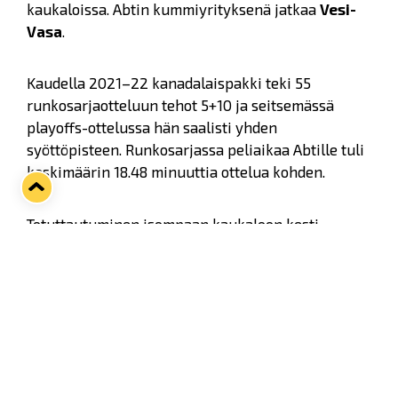
kaukaloissa. Abtin kummiyrityksenä jatkaa
Vesi-
Vasa
.
Kaudella 2021–22 kanadalaispakki teki 55
runkosarjaotteluun tehot 5+10 ja seitsemässä
playoffs-ottelussa hän saalisti yhden
syöttöpisteen. Runkosarjassa peliaikaa Abtille tuli
keskimäärin 18.48 minuuttia ottelua kohden.
Totuttautuminen isompaan kaukaloon kesti
ensimmäisen kautensa Pohjois-Amerikan
ulkopuolella pelanneelta Abtilta hetken aikaa,
mutta kevättä kohden puolustajan peli oli sangen
mukiinmenevää, toteaa urheilujohjaja
Kalle
Sahlstedt
.
- Abt paransi kyllä tosi paljon kauden loppua