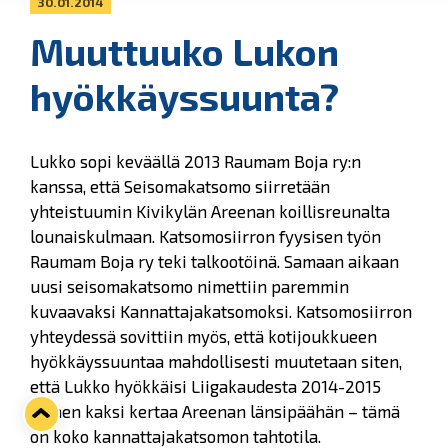
30.01.2014
Muuttuuko Lukon
hyökkäyssuunta?
Lukko sopi keväällä 2013 Raumam Boja ry:n
kanssa, että Seisomakatsomo siirretään
yhteistuumin Kivikylän Areenan koillisreunalta
lounaiskulmaan. Katsomosiirron fyysisen työn
Raumam Boja ry teki talkootöinä. Samaan aikaan
uusi seisomakatsomo nimettiin paremmin
kuvaavaksi Kannattajakatsomoksi. Katsomosiirron
yhteydessä sovittiin myös, että kotijoukkueen
hyökkäyssuuntaa mahdollisesti muutetaan siten,
että Lukko hyökkäisi Liigakaudesta 2014-2015
alkaen kaksi kertaa Areenan länsipäähän – tämä
on koko kannattajakatsomon tahtotila.