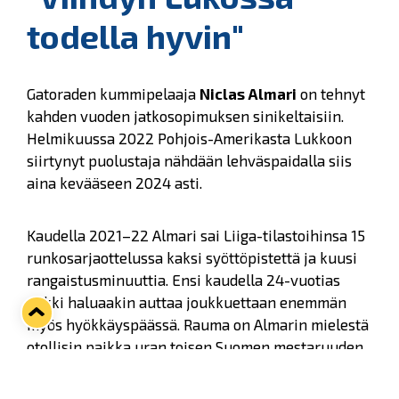
todella hyvin"
Gatoraden kummipelaaja
Niclas Almari
on tehnyt
kahden vuoden jatkosopimuksen sinikeltaisiin.
Helmikuussa 2022 Pohjois-Amerikasta Lukkoon
siirtynyt puolustaja nähdään lehväspaidalla siis
aina kevääseen 2024 asti.
Kaudella 2021–22 Almari sai Liiga-tilastoihinsa 15
runkosarjaottelussa kaksi syöttöpistettä ja kuusi
rangaistusminuuttia. Ensi kaudella 24-vuotias
pakki haluaakin auttaa joukkuettaan enemmän
myös hyökkäyspäässä. Rauma on Almarin mielestä
otollisin paikka uran toisen Suomen mestaruuden
jahtaamiseen – ensimmäisensä hän voitti HPK:n
paidassa keväällä 2019.