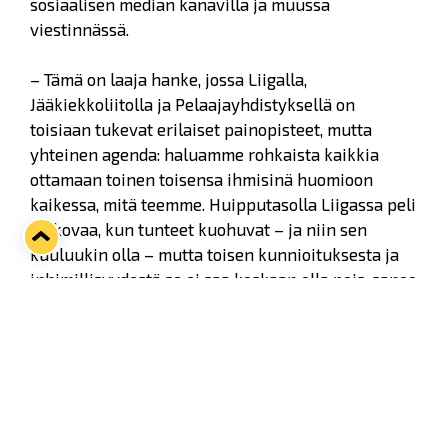
sosiaalisen median kanavilla ja muussa
viestinnässä.
– Tämä on laaja hanke, jossa Liigalla,
Jääkiekkoliitolla ja Pelaajayhdistyksellä on
toisiaan tukevat erilaiset painopisteet, mutta
yhteinen agenda: haluamme rohkaista kaikkia
ottamaan toinen toisensa ihmisinä huomioon
kaikessa, mitä teemme. Huipputasolla Liigassa peli
on kovaa, kun tunteet kuohuvat – ja niin sen
kuuluukin olla – mutta toisen kunnioituksesta ja
inhimillisyydestä se ei saa koskaan olla pois, sanoo
Liigan toimitusjohtaja Mikko Pulkkinen.
Jääkiekkoilussa on perinteisesti puhuttu paljon
vastustajan kunnioittamisesta osana pelin
virallisia, mutta myös kirjoittamattomia sääntöjä.
Liigan, Jääkiekkoliiton ja Pelaajayhdistyksen