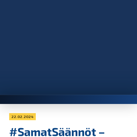
22.02.2024
#SamatSäännöt –