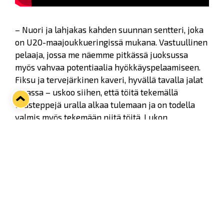
– Nuori ja lahjakas kahden suunnan sentteri, joka
on U20-maajoukkueringissä mukana. Vastuullinen
pelaaja, jossa me näemme pitkässä juoksussa
myös vahvaa potentiaalia hyökkäyspelaamiseen.
Fiksu ja tervejärkinen kaveri, hyvällä tavalla jalat
maassa – uskoo siihen, että töitä tekemällä
lisästeppejä uralla alkaa tulemaan ja on todella
valmis myös tekemään niitä töitä, Lukon
urheilujohtaja
Kalle Sahlstedt
kuvailee Lukon
tuoretta pelaajaa.
Viimeiset kaksi kautta Helsingin Jääkiekkoklubin
kasvatti on pelannut Ruotsissa Örebro HK:n
juniorijoukkueissa. Päättyneellä kaudella
Vanninen teki 36 otteluun 38 tehopistettä Örebron
U20-joukkueessa.