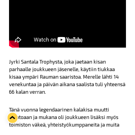
Jyrki Santala Trophysta, joka jaetaan kisan
parhaalle joukkueen jäsenelle, käytiin tiukkaa
kisaa ympäri Rauman saaristoa. Merelle lähti 14
venekuntaa ja päivän aikana saalista tuli yhteensä
66 kalan verran.
Tänä vuonna legendaarinen kalakisa muutti
muotoaan ja mukana oli joukkueen lisäksi myös
toimiston väkeä, yhteistyökumppaneita ja muita
Lukko-perheen jäseniä. Idean takana palauttaa