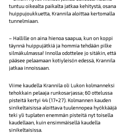
tuntuu oikealta paikalta jatkaa kehitystä, osana
huippujoukkuetta, Krannila aloittaa kertomalla
tunnelmiaan.
– Hallille on aina hienoa saapua, kun on koppi
täynnä huippujätkiä ja hommia tehdään pilke
silmäkulmassa! Innolla odottelee jo sitäkin, että
pääsee pelaamaan kotiyleisön edessä, Krannila
jatkaa innoissaan.
Viime kaudella Krannila oli Lukon kolmanneksi
tehokkain pelaaja runkosarjassa; 60 ottelussa
pisteitä kertyi 44 (17+27). Kolmannen kauden
sinikeltaisissa aloittava tuulennopea hyökkääjä
teki yli tuplaten enemmän pisteitä nyt toisella
kaudellaan, kuin ensimmäisellä kaudella
sinikeltaisissa.