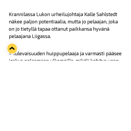
Krannilassa Lukon urheilujohtaja Kalle Sahlstedt
näkee paljon potentiaalia, mutta jo pelaajan, joka
on jo tietyllä tapaa ottanut paikkansa hyvänä
pelaajana Liigassa.
– Tulevaisuuden huippupelaaja ja varmasti pääsee
joskus pelaamaan ulkomailla, mikäli kehitys vaan
jatkuu samanlaisena, jos ja kun jatkaa kovaa
työntekoa. Otti jo viime kaudella huiman askeleen
eteen- ja ylöspäin ja pelasi varsinkin erinomaisen
runkosarjan, Sahlstedt kertoo hyökkääjästä.
– Viime kausi oli tosiaan jo hyvä, mutta uskotaan
siihen, että Jami saa hyvän kesän alle ja lisää
lihasta, ja sitä kautta pystyy ottamaan jälleen
seuraavat stepit tulevan kauden aikana.