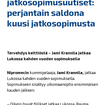
jatkosopimusuutiset:
perjantain saldona
kuusi jatkosopimusta
Tervehdys keittiöstä – Jami Krannila jatkaa
Lukossa kahden vuoden sopimuksella
Nipromecin
kummipelaaja,
Jami Krannila,
jatkaa
Lukossa kahden vuoden sopimuksella.
Sopimukseen sisältyy ulkomaanoptio ensimmäisen
kauden jälkeen.
– Oikein hyvät fiilikset jatkaa Lukossa. Rauma