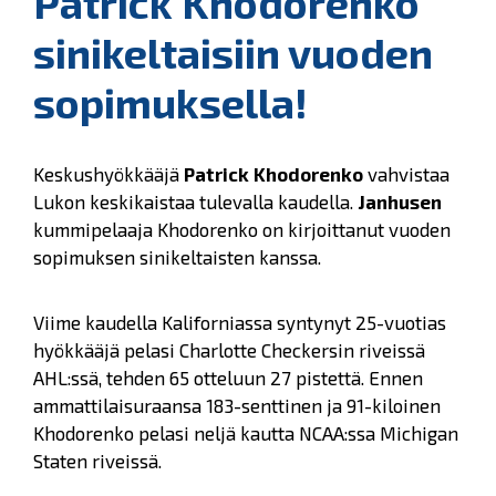
Patrick Khodorenko
sinikeltaisiin vuoden
sopimuksella!
Keskushyökkääjä
Patrick Khodorenko
vahvistaa
Lukon keskikaistaa tulevalla kaudella.
Janhusen
kummipelaaja Khodorenko on kirjoittanut vuoden
sopimuksen sinikeltaisten kanssa.
Viime kaudella Kaliforniassa syntynyt 25-vuotias
hyökkääjä pelasi Charlotte Checkersin riveissä
AHL:ssä, tehden 65 otteluun 27 pistettä. Ennen
ammattilaisuraansa 183-senttinen ja 91-kiloinen
Khodorenko pelasi neljä kautta NCAA:ssa Michigan
Staten riveissä.