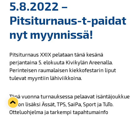
5.8.2022 –
Pitsiturnaus-t-paidat
nyt myynnissä!
Pitsiturnaus XXIX pelataan tänä kesänä
perjantaina 5. elokuuta Kivikylän Areenalla.
Perinteisen raumalaisen kiekkofestarin liput
tulevat myyntiin lähiviikkoina.
Tänä vuonna turnauksessa pelaavat isäntäjoukkue
Lukon lisäksi Ässät, TPS, SaiPa, Sport ja TuTo.
Otteluohjelma ja tarkempi tapahtumainfo
julkaistaan myöhemmin.
Aitioiden ja Aura Lounge -pöytien sekä -