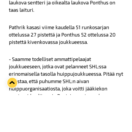
laukova sentteri ja oikealta laukova Ponthus on
taas laituri.
Pathrik kasasi viime kaudella 51 runkosarjan
ottelussa 27 pistettä ja Ponthus 52 ottelussa 20
pistettä kivenkovassa joukkueessa.
- Saamme todelliset ammattipelaajat
joukkueeseen, jotka ovat pelanneet SHL:ssa
erinomaisella tasolla huippujoukkueessa. Pitää nyt
muistaa, että puhumme SHL:n aivan
huippuorganisaatiosta, joka voitti jääkiekon
mestareiden liigan ja Ruotsin mestaruuden.
Veljekset olivat siellä merkittävässä roolissa,
urheilujohtaja Kalle Sahlstedt muistuttaa.
- Odotamme heidän ottavan kärkipelaajien roolin.