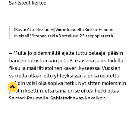
Sahlstedt kertoo.
(Kuva: Atte Rissanen)
Viime kaudella Kiekko-Espoon
riveissä Virtanen teki 43 otteluun 23 tehpopistettä.
– Mulle jo pidemmältä ajalta tuttu pelaaja; pääsin
häneen tutustumaan jo C–B-ikäisenä ja on todella
fiksu ja määrätietoinen kaveri kyseessä. Vuosien
varrella ollaan oltu yhteyksissä ja ehkä odotettu,
milloin voisi olla sopiva hetki. Nyt sitten molemmin
puolin koettiin, että tämä on se oikea hetki ottaa
Santeri Raumalle, Sahlstedt avaa kaksikon
historiaa.
Kirkkonummella syntynyt ja Salo HT:n kasvatti
siirtyi jo nuorena Turkuun, jossa myös polut