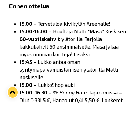
Ennen ottelua
15.00
– Tervetuloa Kivikylän Areenalle!
15.00-16.00
– Huoltaja Matti "Masa" Koskisen
60-vuotiskahvit
ylätorilla. Tarjolla
kakkukahvit 60 ensimmäiselle. Masa jakaa
myös nimmarikortteja! Lisäksi
15:45
– Lukko antaa oman
syntymäpäivämuistamisen ylätorilla Matti
Koskiselle
15.00
– LukkoShop auki
15.00–16.30
– 🍻
Happy Hour
Taproomissa –
Olut 0,33l
5 €
, Hanaolut 0,4l
5,50 €
, Lonkerot
ja siiderit
6,00 €
15.30–17.00
Pelipäivän Buffet ylätorilla –
aikuiset 16,90€, lapset 9,90€ (4-12v.). Alle 4-
vuotiaat veloituksetta.