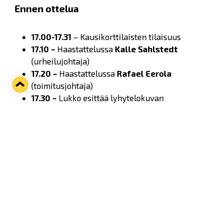
Ennen ottelua
17.00-17.31
– Kausikorttilaisten tilaisuus
17.10 –
Haastattelussa
Kalle Sahlstedt
(urheilujohtaja)
17.20 –
Haastattelussa
Rafael Eerola
(toimitusjohtaja)
17.30 –
Lukko esittää lyhytelokuvan
"
Pelimiehet ulkojäillä
"
17.30
– Ovet auki muulle yleisölle
17.00–18.00
– 🍻
Happy Hour
– Olut 0,33l
5 €
,
Hanaolut 0,4l
5,50 €
, Lonkerot ja siiderit
6,00
€
17.00–18.30
Pelipäivän Buffet ylätorilla –
aikuiset
16,90€
, lapset
9,90€
(4-12v.). Alle 4-
vuotiaat veloituksetta.
17.50
– Pelaajien lämmittely jäällä