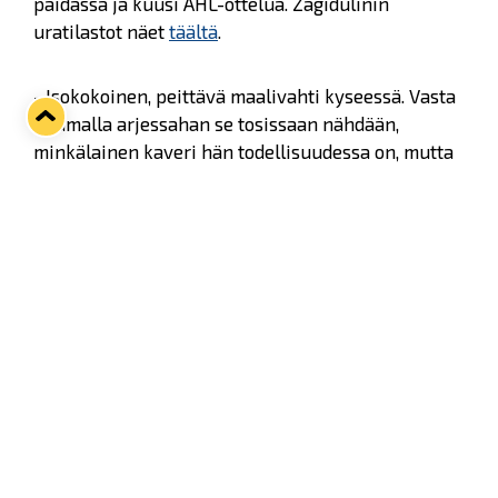
paidassa ja kuusi AHL-ottelua. Zagidulinin
uratilastot näet
täältä
.
- Isokokoinen, peittävä maalivahti kyseessä. Vasta
Raumalla arjessahan se tosissaan nähdään,
minkälainen kaveri hän todellisuudessa on, mutta
KHL-ura kertoo kuitenkin jostain. Siellä
pelaaminen vaatii kuitenkin paljon, kuvailee
maalivahtivalmentaja
Mikael Vuorio
187-senttistä
Zagidulinia.
Samuel Jukuri
jäi Lukon parhaillaan käynnissä
olevalta vieraspelireissulta sivuun ja Zagidulinin
myötä halutaan varmistaa, että kokoonpanossa on
aina kaksi voittavaa maalivahtia kovista
peliruuhkista ja loukkaantumisista huolimatta.