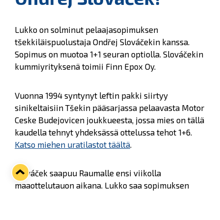
Lukko on solminut pelaajasopimuksen
tšekkiläispuolustaja Ondřej Slováčekin kanssa.
Sopimus on muotoa 1+1 seuran optiolla. Slováčekin
kummiyrityksenä toimii Finn Epox Oy.
Vuonna 1994 syntynyt leftin pakki siirtyy
sinikeltaisiin Tšekin pääsarjassa pelaavasta Motor
Ceske Budejovicen joukkueesta, jossa mies on tällä
kaudella tehnyt yhdeksässä ottelussa tehot 1+6.
Katso miehen uratilastot täältä
.
Slováček saapuu Raumalle ensi viikolla
maaottelutauon aikana. Lukko saa sopimuksen
myötä tuli- ja luisteluvoimaa takalinjoilleen. 182-
senttinen ja 75-kiloinen Slováček pelasi pitkään