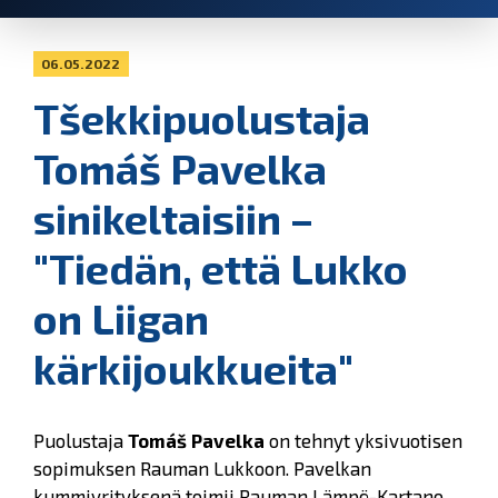
06.05.2022
Tšekkipuolustaja
Tomáš Pavelka
sinikeltaisiin –
"Tiedän, että Lukko
on Liigan
kärkijoukkueita"
Puolustaja
Tomáš Pavelka
on tehnyt yksivuotisen
sopimuksen Rauman Lukkoon. Pavelkan
kummiyrityksenä toimii Rauman Lämpö-Kartano.