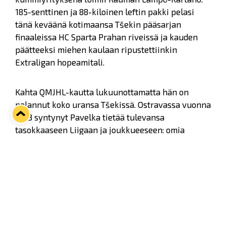
185-senttinen ja 88-kiloinen leftin pakki pelasi
tänä keväänä kotimaansa Tšekin pääsarjan
finaaleissa HC Sparta Prahan riveissä ja kauden
päätteeksi miehen kaulaan ripustettiinkin
Extraligan hopeamitali.
Kahta QMJHL-kautta lukuunottamatta hän on
pelannut koko uransa Tšekissä. Ostravassa vuonna
1993 syntynyt Pavelka tietää tulevansa
tasokkaaseen Liigaan ja joukkueeseen: omia
kokemuksiaan Rauman ajoistaan miehelle onkin
päässyt jakamaan Spartan joukkuekaveri,
lehväspaidassa kaudella 2019–20 nähty
David
Němeček
.
- Olen aina odottanut tilaisuutta koittaa taitojani
Suomen Liigassa. Odotan ensi kautta jo innolla,