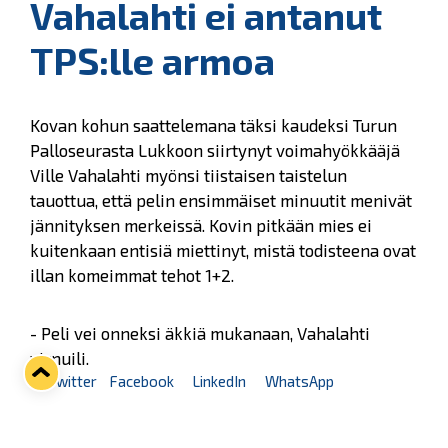
Vahalahti ei antanut
TPS:lle armoa
Kovan kohun saattelemana täksi kaudeksi Turun
Palloseurasta Lukkoon siirtynyt voimahyökkääjä
Ville Vahalahti myönsi tiistaisen taistelun
tauottua, että pelin ensimmäiset minuutit menivät
jännityksen merkeissä. Kovin pitkään mies ei
kuitenkaan entisiä miettinyt, mistä todisteena ovat
illan komeimmat tehot 1+2.
- Peli vei onneksi äkkiä mukanaan, Vahalahti
virnuili.
Twitter
Facebook
LinkedIn
WhatsApp
Seuraava kotiottelu