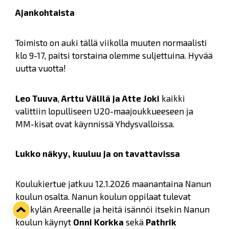
Ajankohtaista
Toimisto on auki tällä viikolla muuten normaalisti
klo 9-17, paitsi torstaina olemme suljettuina. Hyvää
uutta vuotta!
Leo Tuuva
,
Arttu Välilä
ja Atte Joki
kaikki
valittiin lopulliseen U20-maajoukkueeseen ja
MM-kisat ovat käynnissä Yhdysvalloissa.
Lukko näkyy, kuuluu ja on tavattavissa
Koulukiertue jatkuu 12.1.2026 maanantaina Nanun
koulun osalta. Nanun koulun oppilaat tulevat
Kivikylän Areenalle ja heitä isännöi itsekin Nanun
koulun käynyt
Onni Korkka
sekä
Pathrik