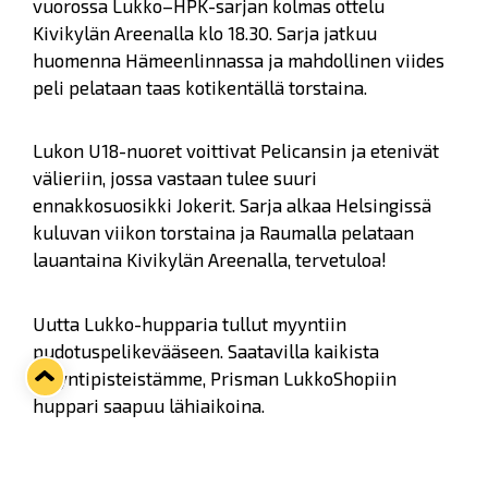
vuorossa Lukko–HPK-sarjan kolmas ottelu
Kivikylän Areenalla klo 18.30. Sarja jatkuu
huomenna Hämeenlinnassa ja mahdollinen viides
peli pelataan taas kotikentällä torstaina.
Lukon U18-nuoret voittivat Pelicansin ja etenivät
välieriin, jossa vastaan tulee suuri
ennakkosuosikki Jokerit. Sarja alkaa Helsingissä
kuluvan viikon torstaina ja Raumalla pelataan
lauantaina Kivikylän Areenalla, tervetuloa!
Uutta Lukko-hupparia tullut myyntiin
pudotuspelikevääseen. Saatavilla kaikista
myyntipisteistämme, Prisman LukkoShopiin
huppari saapuu lähiaikoina.