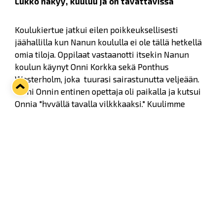
Lukko näkyy, kuuluu ja on tavattavissa
Koulukiertue jatkui eilen poikkeuksellisesti
jäähallilla kun Nanun koululla ei ole tällä hetkellä
omia tiloja. Oppilaat vastaanotti itsekin Nanun
koulun käynyt Onni Korkka sekä Ponthus
Westerholm, joka tuurasi sairastunutta veljeään.
Moni Onnin entinen opettaja oli paikalla ja kutsui
Onnia "hyvällä tavalla vilkkkaaksi." Kuulimme
opettajilta Onnin ja kavereiden vanhan kunnon
liitulaku-pilan muun muassa.
Lukko-podcastiin tulee seuraavaksi kunniavieras.
Tästä kuulemme pian lisää.
Ponthus Westerholm ja Onni Korkka Nanun
koulukiertueella
Topias Marva