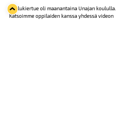
Koulukiertue oli maanantaina Unajan koululla.
Katsoimme oppilaiden kanssa yhdessä videon
liigajoukkueen pukukopista, jonka
Lenni
Hämäläinen
videolla esitteli. Lisäksi videolla
Hämäläinen ja
Henri Ikonen
keskustelevat muun
muassa siitä minkälainen on hyvä joukkuekaveri
ja miten ristiriitoja selvitetään joukkueen sisällä.
Kiitos, kun pääsimme vierailemaan
Daniel
Salosen
ja
Jakob Stenvistin
kanssa.
Ensi viikolla suuntana on Kourujärven koulu, jonne
ovat menossa
Jami Krannila
ja Pathrik
Westerholm
.