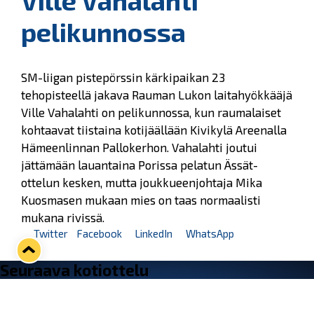
Ville Vahalahti
pelikunnossa
SM-liigan pistepörssin kärkipaikan 23
tehopisteellä jakava Rauman Lukon laitahyökkääjä
Ville Vahalahti on pelikunnossa, kun raumalaiset
kohtaavat tiistaina kotijäällään Kivikylä Areenalla
Hämeenlinnan Pallokerhon. Vahalahti joutui
jättämään lauantaina Porissa pelatun Ässät-
ottelun kesken, mutta joukkueenjohtaja Mika
Kuosmasen mukaan mies on taas normaalisti
mukana rivissä.
Twitter
Facebook
LinkedIn
WhatsApp
Seuraava kotiottelu
pe 07.08.2026 klo 10:00
VS