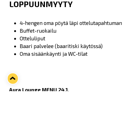
LOPPUUNMYYTY
4-hengen oma pöytä läpi ottelutapahtuman
Buffet-ruokailu
Otteluliput
Baari palvelee (baaritiski käytössä)
Oma sisäänkäynti ja WC-tilat
Aura Lounge MENU 24.1.
Meloni-vihersalaattia (L,G)
Aurinkokuivattua tomaattia ja mozzarellaa (L,G)
Bulgogisalaattia (L,G)
Jäämeren salaattia (L)