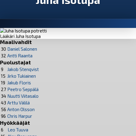
Lääkäri Juha Isotupa
Maalivahdit
30
Daniel Salonen
32
Antti Raanta
Puolustajat
9
Jakob Stenqvist
15
Jirko Tukiainen
19
Jakub Floris
27
Peetro Seppälä
34
Nuutti Viitasalo
43
Arttu Välilä
56
Anton Olsson
96
Chris Harpur
Hyökkääjät
6
Leo Tuuva