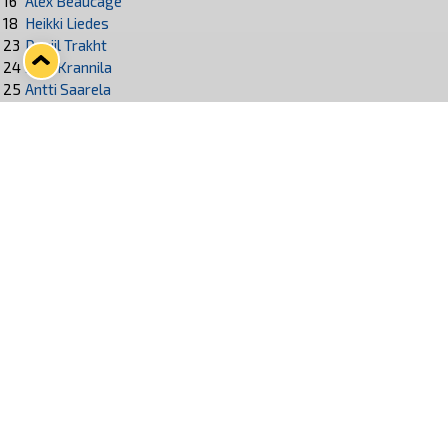
16
Alex Beaucage
18
Heikki Liedes
23
Daniil Trakht
24
Jami Krannila
25
Antti Saarela
29
Aapo Vanninen
47
Topias Haapanen
48
Henri Ikonen
57
Jasu Mensonen
75
Santeri Virtanen
87
Aleksi Saarela
90
Lenni Hämäläinen
91
Félix Robert
93
Mikael Ruohomaa
Seuraa Lukkoa somessa