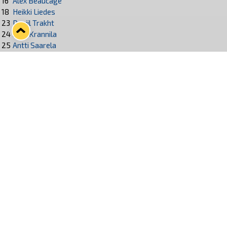
16
Alex Beaucage
18
Heikki Liedes
23
Daniil Trakht
24
Jami Krannila
25
Antti Saarela
29
Aapo Vanninen
47
Topias Haapanen
48
Henri Ikonen
57
Jasu Mensonen
75
Santeri Virtanen
87
Aleksi Saarela
90
Lenni Hämäläinen
91
Félix Robert
93
Mikael Ruohomaa
Seuraa Lukkoa somessa