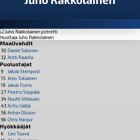
Huoltaja Juho Rakkolainen
Maalivahdit
30
Daniel Salonen
32
Antti Raanta
Puolustajat
9
Jakob Stenqvist
15
Jirko Tukiainen
19
Jakub Floris
27
Peetro Seppälä
34
Nuutti Viitasalo
43
Arttu Välilä
56
Anton Olsson
96
Chris Harpur
Hyökkääjät
6
Leo Tuuva