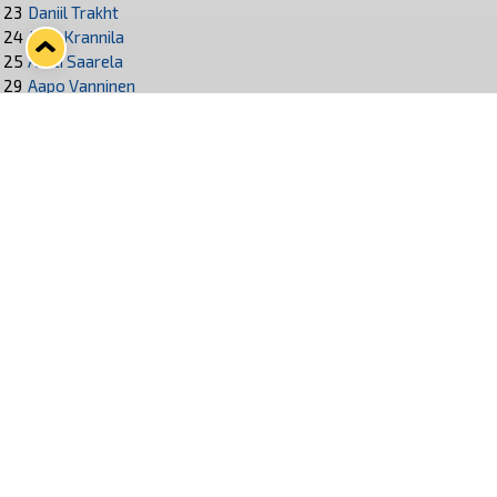
23
Daniil Trakht
24
Jami Krannila
25
Antti Saarela
29
Aapo Vanninen
47
Topias Haapanen
48
Henri Ikonen
57
Jasu Mensonen
75
Santeri Virtanen
87
Aleksi Saarela
90
Lenni Hämäläinen
91
Félix Robert
93
Mikael Ruohomaa
Seuraa Lukkoa somessa