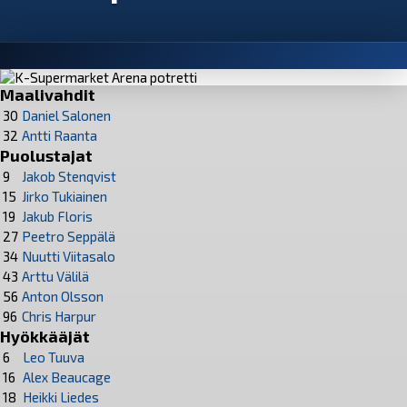
Maalivahdit
30
Daniel Salonen
32
Antti Raanta
Puolustajat
9
Jakob Stenqvist
15
Jirko Tukiainen
19
Jakub Floris
27
Peetro Seppälä
34
Nuutti Viitasalo
43
Arttu Välilä
56
Anton Olsson
96
Chris Harpur
Hyökkääjät
6
Leo Tuuva
16
Alex Beaucage
18
Heikki Liedes