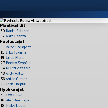
Maalivahdit
30
Daniel Salonen
32
Antti Raanta
Puolustajat
9
Jakob Stenqvist
15
Jirko Tukiainen
19
Jakub Floris
27
Peetro Seppälä
34
Nuutti Viitasalo
43
Arttu Välilä
56
Anton Olsson
96
Chris Harpur
Hyökkääjät
6
Leo Tuuva
16
Alex Beaucage
18
Heikki Liedes