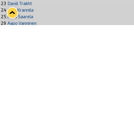
23
Daniil Trakht
24
Jami Krannila
25
Antti Saarela
29
Aapo Vanninen
47
Topias Haapanen
48
Henri Ikonen
57
Jasu Mensonen
75
Santeri Virtanen
87
Aleksi Saarela
90
Lenni Hämäläinen
91
Félix Robert
93
Mikael Ruohomaa
Seuraa Lukkoa somessa