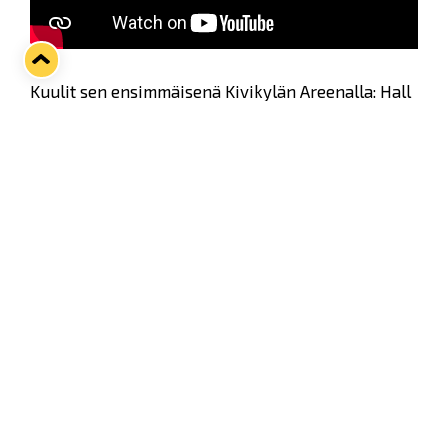
Kuulit sen ensimmäisenä Kivikylän Areenalla: Hall
of Familyn ensimmäinen jäsen, kapteeni Anrei
Hakulinen, on tehnyt vuoden jatkosopimuksen
sinikeltaisiin! 👏💙💛
Twitter
Facebook
LinkedIn
WhatsApp
Seuraava kotiottelu
ti 01.09.2026 klo 18:30
VS
Lukko — Ilves
Osta liput
Tuoreimmat uutiset
33. Pitsiturnaus päätökseen – HPK nappasi Knypyl-pystin
Lue juttu »