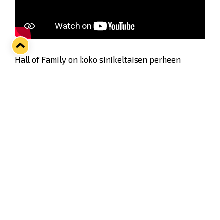
Hall of Family on koko sinikeltaisen perheen
yhteinen kunniagalleria.
Hall of Familyn ovet avautuvat pian. Pysy kuulolla!
💙💛
Twitter
Facebook
LinkedIn
WhatsApp
Seuraava kotiottelu
pe 07.08.2026 klo 10:00
VS
Lukko — Ässät
Osta liput
Tuoreimmat uutiset