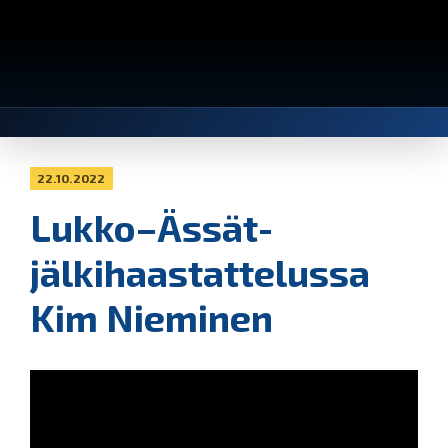
22.10.2022
Lukko–Ässät-
jälkihaastattelussa
Kim Nieminen