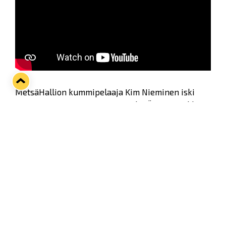
MetsäHallion kummipelaaja Kim Nieminen iski
uransa ensimmäisen Liiga-maalin Ässien verkkoon
lauantaina!
Jälkihaastattelussa Nieminen summaa
derbyviikonloppia ja illan matsia, joka päättyi
jatkoajalla Lukon hyväksi 3–2.
Twitter
Facebook
LinkedIn
WhatsApp
Seuraava kotiottelu
pe 07.08.2026 klo 10:00