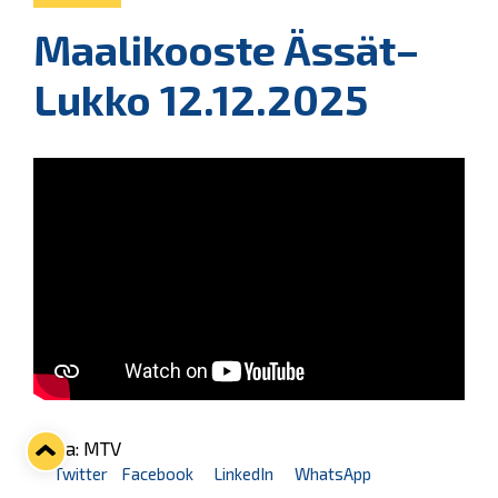
Maalikooste Ässät–
Lukko 12.12.2025
Kuva: MTV
Twitter
Facebook
LinkedIn
WhatsApp