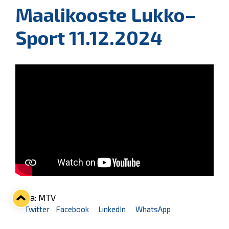
Maalikooste Lukko–
Sport 11.12.2024
Kuva: MTV
Twitter
Facebook
LinkedIn
WhatsApp