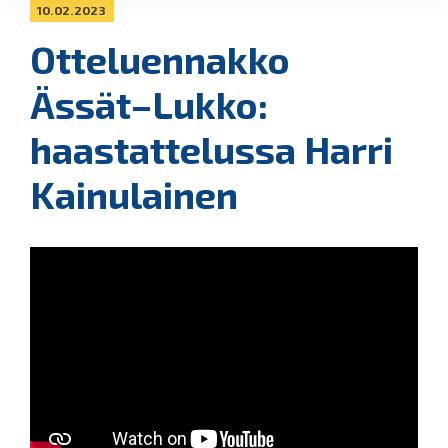
10.02.2023
Otteluennakko
Ässät–Lukko:
haastattelussa Harri
Kainulainen