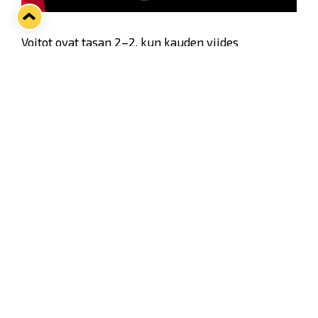
Voitot ovat tasan 2–2, kun kauden viides
Satakunnan paikalliskamppailu polkaistaan illalla
Porissa käyntiin! Patapaidat ovat vieneet kaksi
edellistä matsia nimiinsä varsinaisen peliajan
jälkeen, joten nyt jos koskaan sinikeltaisten
kannustus vieraskaukalossa on erityisen tärkeää,
jotta voittoputki jatkuu ja Ässät kaatuu.
Ennen illan ottelua West Areenalla vietetään
hiljainen hetki 8.2. menehtyneen Arto Heiskasen
kunniaksi. "Kunu" pelasi Lukon paidassa kolme
kautta vuosina 1986–1988 ja oli voittamassa
sinikeltaisissa SM-hopeaa keväällä 1988.
Molemmat joukkueet pelaavat tänään surunauhat
hihoissaan.