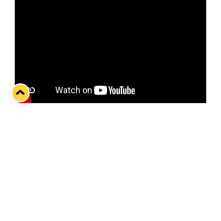
Lukko hakee perjantaina kotijäällä jo kauden
neljättä kotivoittoa ja samalla neljättä perättäistä
voittoa. Tule siis kannustamaan sinikeltaiset
voittoon HPK:sta Kivikylän Areenalla!
Otteluennakossa haastattelussa Osuuskauppa
Keulan kummipelaaja Linus Nyman
Twitter
Facebook
LinkedIn
WhatsApp