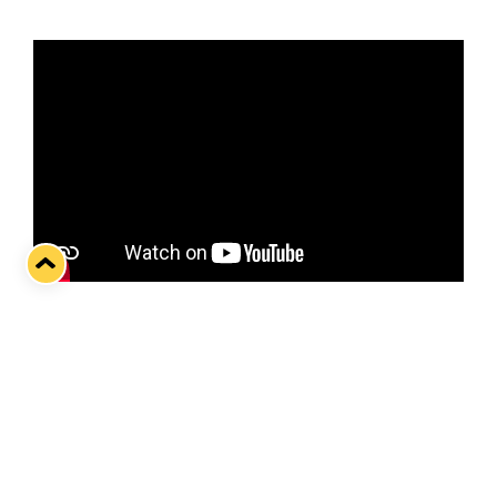
Osuuskauppa Keulan kummipelaaja Mikko Petman
on kahdessa edellisessä ottelussa tehnyt komean
maalin, mutta mies ei ainakaan myönnä
varsinaisesti harjoittelevansa näyttävien osumien
iskemistä.