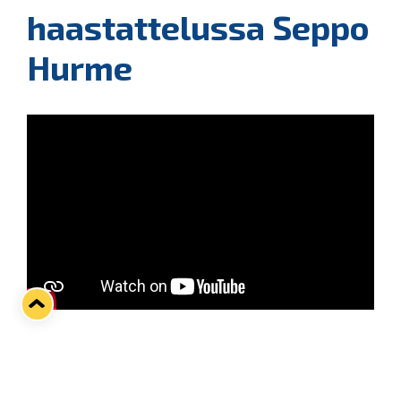
haastattelussa Seppo
Hurme
Runkosarjan viimeisessä kotipelissä juhlistamme
huoltajalegenda Seppo Hurmeen pitkää ja komeaa
uraa sinikeltaisissa. Sepin 52 vuoden työura Lukon