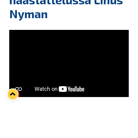
Nyman
Viikon toinen ottelu käydään Vaasassa
kotkapaitojen vieraana. Isoimmat nimimiehet –
Lukkoon siirtynyt Shaun Heshka mukaan lukien –
ovat jo Sportin joukkueen jättäneet, mutta panosta